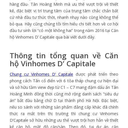
hàng đầu- Tân Hoàng Minh mà ưu thế vượt trội về thiết
kế, đặc biệt vị trí trung tâm của trung tâm chắc chắn bất
cứ nhà đầu tư thức thời, nhanh nhạy nào cũng không thể
bỏ qua. Hãy cũng chúng tôi tìm hiểu chi tiết hơn về cơ hội
đầu tư sinh lời “có một không hai” trong năm 2016 tại Căn
hộ Vinhomes D’ Capitale qua bài viết dưới đây.
Thông tin tổng quan về Căn
hộ Vinhomes D’ Capitale
Chung cư Vinhomes D’ Capitale
được phát triển theo
phong cách Tân cổ điển với 6 tòa tháp chung cư hiện đại
và sở hữu tầm view đẹp từ C1 – C7 mang đậm dấu ấn Tân
Hoàng Minh đồng thời cũng mở rộng danh sách “siêu dự
án” bắt đầu bằng chữ D tại thành phố Hà Nội. Đặc biệt,
nếu so sánh với những sản phẩm đẳng cấp khác đã chính
thức ra mắt trên thị trường thì chung cư Vinhomes
D’Capitale sở hữu những ưu thế vượt trội hơn hẳn về thiết
kế căn hộ, mật độ căn/sàn. Theo đó, tại dự án, căn