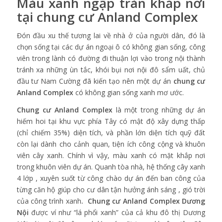
Màu xanh ngập tràn khắp nơi
tại
chung cư Anland Complex
Đón đầu xu thế tương lai về nhà ở của người dân, đó là
chọn sống tại các dự án ngoại ô có không gian sống, công
viên trong lành có đường đi thuận lợi vào trong nội thành
tránh xa những ùn tắc, khói bụi nơi nội đô sẩm uất, chủ
đầu tư Nam Cường đã kiến tạo nên một dự án
chung cư
Anland Complex
có không gian sống xanh mơ ước.
Chung cư Anland Complex
là một trong những dự án
hiếm hoi tại khu vực phía Tây có mật độ xây dựng thấp
(chỉ chiếm 35%) diện tích, và phần lớn diện tích quỹ đất
còn lại dành cho cảnh quan, tiện ích công cộng và khuôn
viên cây xanh. Chính vì vậy, màu xanh có mặt khắp nơi
trong khuôn viên dự án. Quanh tòa nhà, hệ thống cây xanh
4 lớp , xuyên suốt từ công chào dự án đến ban công của
từng căn hộ giúp cho cư dân tận hưởng ánh sáng , gió trời
của công trình xanh
. Chung
cư Anland Complex Dương
Nội
được ví như “lá phổi xanh” của cả khu đô thị Dương