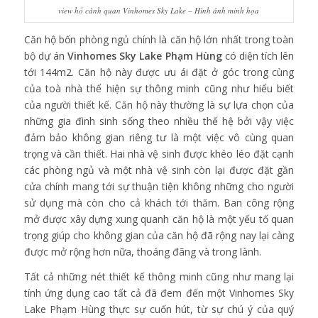
view hồ cảnh quan Vinhomes Sky Lake – Hình ảnh minh họa
Căn hộ bốn phòng ngủ chính là căn hộ lớn nhất trong toàn
bộ dự án
Vinhomes Sky Lake Phạm Hùng
có diện tích lên
tới 144m2. Căn hộ này được ưu ái đặt ở góc trong cùng
của toà nhà thể hiện sự thông minh cũng như hiểu biết
của người thiết kế. Căn hộ này thường là sự lựa chọn của
những gia đình sinh sống theo nhiều thế hệ bởi vậy việc
đảm bảo không gian riêng tư là một việc vô cùng quan
trọng và cần thiết. Hai nhà vệ sinh được khéo léo đặt cạnh
các phòng ngủ và một nhà vệ sinh còn lại được đặt gần
cửa chính mang tới sự thuận tiện không những cho người
sử dụng mà còn cho cả khách tới thăm. Ban công rộng
mở được xây dựng xung quanh căn hộ là một yếu tố quan
trọng giúp cho không gian của căn hộ đã rộng nay lại càng
được mở rộng hơn nữa, thoáng đãng và trong lành.
Tất cả những nét thiết kế thông minh cũng như mang lại
tính ứng dụng cao tất cả đã đem đến một Vinhomes Sky
Lake Phạm Hùng thực sự cuốn hút, từ sự chú ý của quý