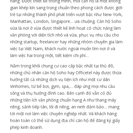
hàng. Được thiết kế thông minh, mỗi căn hộ là một không
gian khép kín sang trọng chuẩn theo phong cách được giới
trẻ tại những thành phố phát triển vượt bậc như New York,
Manhattan, London, Singapore… ưa chuộng. Căn hộ Soho
vừa là nơi ở vừa được thiết kế linh hoạt có chức năng làm
văn phòng với diện tích nhỏ và vừa, phục vụ nhu cầu cho
những startup, freelancer hay những nhóm chuyên gia làm
việc tại Việt Nam, khách nước ngoài muốn tìm nơi ở và
làm việc hai trong một, tiết kiệm chi phí…
Nằm trong khối chung cư cao cấp bậc nhất tại thủ đô,
những chủ nhân căn hộ Soho hay Officetel này được thừa
hưởng tất cả những dịch vụ tiện ích như một cư dân
Vinhomes, từ bể bơi, gym, spa,… đáp ứng mọi nhu cầu
sống và thụ hưởng đỉnh cao. Bên cạnh đó vẫn có đủ
những tiện ích văn phòng chuẩn hạng A như thang máy
riêng, sảnh tiếp tân, lối đi riêng, an ninh đảm bảo… mang
tới một nơi làm việc chuyên nghiệp nhất. Và khách hàng
hoàn toàn có thể sử dụng địa chỉ căn hộ để đăng ký giấy
phép kinh doanh.