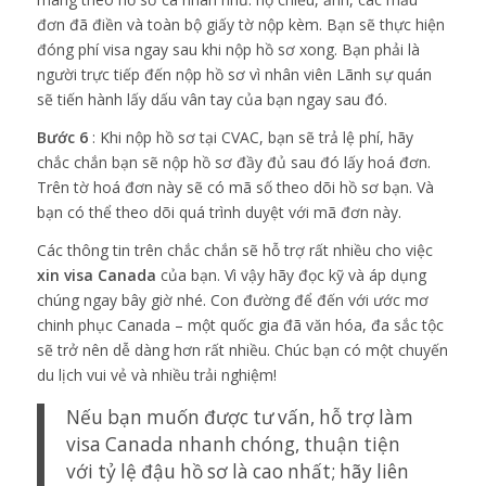
đơn đã điền và toàn bộ giấy tờ nộp kèm. Bạn sẽ thực hiện
đóng phí visa ngay sau khi nộp hồ sơ xong. Bạn phải là
người trực tiếp đến nộp hồ sơ vì nhân viên Lãnh sự quán
sẽ tiến hành lấy dấu vân tay của bạn ngay sau đó.
Bước 6
: Khi nộp hồ sơ tại CVAC, bạn sẽ trả lệ phí, hãy
chắc chắn bạn sẽ nộp hồ sơ đầy đủ sau đó lấy hoá đơn.
Trên tờ hoá đơn này sẽ có mã số theo dõi hồ sơ bạn. Và
bạn có thể theo dõi quá trình duyệt với mã đơn này.
Các thông tin trên chắc chắn sẽ hỗ trợ rất nhiều cho việc
xin visa Canada
của bạn. Vì vậy hãy đọc kỹ và áp dụng
chúng ngay bây giờ nhé. Con đường để đến với ước mơ
chinh phục Canada – một quốc gia đã văn hóa, đa sắc tộc
sẽ trở nên dễ dàng hơn rất nhiều. Chúc bạn có một chuyến
du lịch vui vẻ và nhiều trải nghiệm!
Nếu bạn muốn được tư vấn, hỗ trợ làm
visa Canada nhanh chóng, thuận tiện
với tỷ lệ đậu hồ sơ là cao nhất; hãy liên