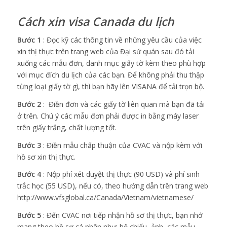
Cách xin visa Canada du lịch
Bước 1
: Đọc kỹ các thông tin về những yêu cầu của việc
xin thị thực trên trang web của Đại sứ quán sau đó tải
xuống các mẫu đơn, danh mục giấy tờ kèm theo phù hợp
với mục đích du lịch của các bạn. Để không phải thu thập
từng loại giấy tờ gì, thì bạn hãy lên VISANA để tải trọn bộ.
Bước 2
: Điền đơn và các giấy tờ liên quan mà bạn đã tải
ở trên. Chú ý các mẫu đơn phải được in bằng máy laser
trên giấy trắng, chất lượng tốt.
Bước 3
: Điền mẫu chấp thuận của CVAC và nộp kèm với
hồ sơ xin thị thực.
Bước 4
: Nộp phí xét duyệt thị thực (90 USD) và phí sinh
trắc học (55 USD), nếu có, theo hướng dẫn trên trang web
http://www.vfsglobal.ca/Canada/Vietnam/vietnamese/
Bước 5
: Đến CVAC nơi tiếp nhận hồ sơ thị thực, bạn nhớ
mang theo hồ sơ cá nhân như: hộ chiếu, ảnh, các mẫu